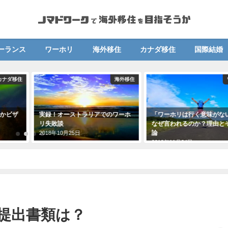
ーランス
ワーホリ
海外移住
カナダ移住
国際結婚
海外移住
ワーホリ
！オーストラリアでのワーホ
「ワーホリは行く意味がない」と
マル
失敗談
なぜ言われるのか？理由とその反
モン
論
8年10月25日
2018
2018年11月24日
提出書類は？