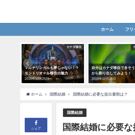
ホーム
フリ
カナダ移住
カナダ移住
ルチリンガルも夢じゃない！？
自分はカナダ移住できそうかビザ
実録
ントリオール移住の魅力
から割り出してみよう！
リ
8年10月25日
2018年10月25日
201
ホーム
国際結婚
国際結婚に必要な提出書類は？
国際結婚
国際結婚に必要な
シェア