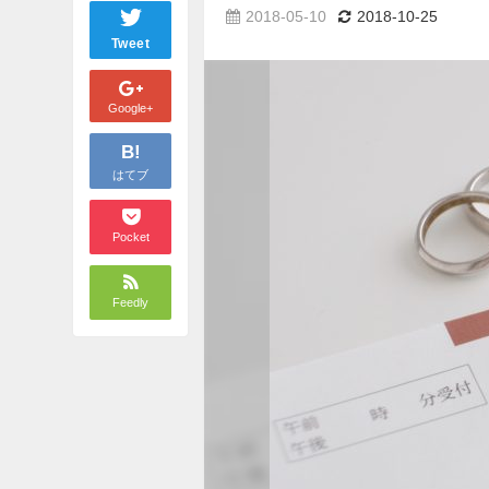
2018-05-10
2018-10-25
Tweet
Google+
B!
はてブ
Pocket
Feedly