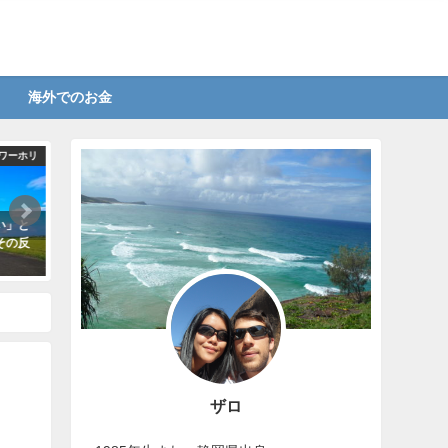
海外でのお金
カナダ移住
カナダ移住
チリンガルも夢じゃない！？
自分はカナダ移住できそうかビザ
実録！
トリオール移住の魅力
から割り出してみよう！
リ失
年10月25日
2018年10月25日
2018年
ザロ